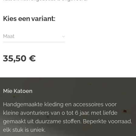
Kies een variant:
Maat
35,50
€
Mie Katoen
Handgemaakte kleding en accessoires voor
kleine avonturiers van 0 tot 6 jaar, met liefde
gemaakt uit duurzame stoffen. Beperkte voorraad,
elk stuk is uniek.