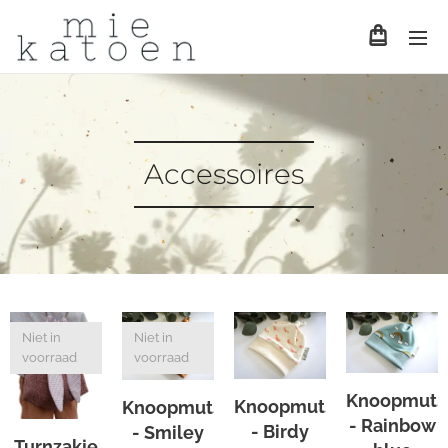
Accessoires
Niet in
Niet in
voorraad
voorraad
Knoopmuts
Knoopmutsje
Knoopmutsje
- Rainbow
- Birdy
- Smiley
Turnzakje