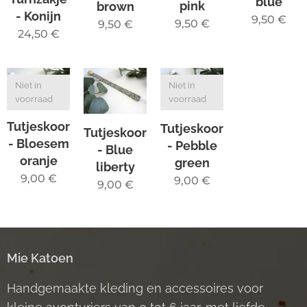
blue
pink
brown
- Konijn
9,50
€
9,50
€
9,50
€
24,50
€
Niet in
Niet in
voorraad
voorraad
Tutjeskoord
Tutjeskoord
Tutjeskoord
- Bloesem
- Pebble
- Blue
oranje
green
liberty
9,00
€
9,00
€
9,00
€
Mie Katoen
Handgemaakte kleding en accessoires voor