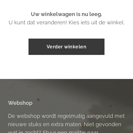
Uw winkelwagen is nu leeg.
U kunt dat veranderen! Kies iets uit de winkel.
Verder winkelen
Webshop
De webshop wordt regelmatig aangevuld met
nieuwe stuks en extra maten. Niet gevonden
wat je zocht? Stuur een mailtje naar