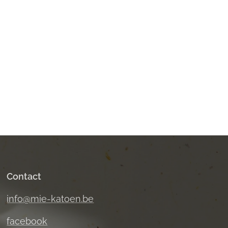
Contact
info@mie-katoen.be
facebook