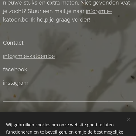
nieuwe stuks en extra maten. Niet gevonden wat
je zocht? Stuur een mailtje naar
info@mie-
katoen.be
. Ik help je graag verder!
Contact
info@mie-katoen.be
facebook
instagram
Bestellen & levering
Wij gebruiken cookies om onze website goed te laten
functioneren en te beveiligen, en om je de best mogelijke
Algemene voorwaarden